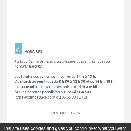
HORAIRES
Accès au Centre de Ressources pédagogiques et artistiques aux
horaires suivants :
Les
lundis
des semaines impaires de
14 h
à
17 h
.
Du
mardi
au
vendredi
de
8 h 30
à
12 h 30
et de
14 h
à
18 h
.
Les
samedis
des semaines paires de
9 h
à
midi
.
Autres horaires
possibles
sur
rendez-vous
(crpa@cdmcalsace.com ou 03 68 00 12 12).
MENTIONS LÉGALES
LIENS
This site uses cookies and gives you control over what you want