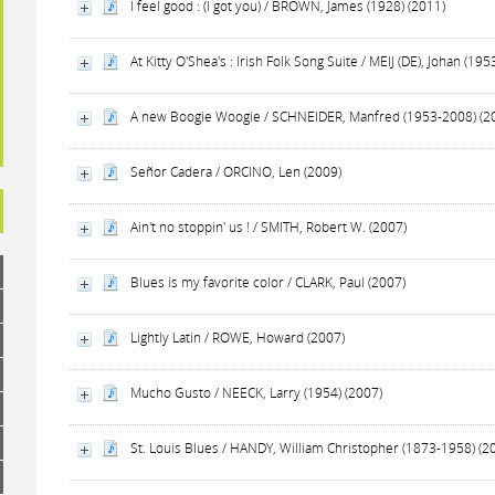
I feel good : (I got you) / BROWN, James (1928) (2011)
At Kitty O'Shea's : Irish Folk Song Suite / MEIJ (DE), Johan (195
A new Boogie Woogie / SCHNEIDER, Manfred (1953-2008) (2
Señor Cadera / ORCINO, Len (2009)
Ain't no stoppin' us ! / SMITH, Robert W. (2007)
Blues is my favorite color / CLARK, Paul (2007)
Lightly Latin / ROWE, Howard (2007)
Mucho Gusto / NEECK, Larry (1954) (2007)
St. Louis Blues / HANDY, William Christopher (1873-1958) (2