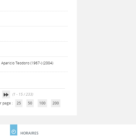
Aparicio Teodoro (1967-) (2004)
(1 - 15 / 233)
r page :
25
50
100
200
HORAIRES