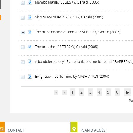
Mambo Mania / SEBESKY, Gerald (2005)
Skip to my blues / SEBESKY, Gerald (2005)
The disco'nected drummer / SEBESKY, Gerald (2005)
The preacher / SEBESKY, Gerald (2005)
A bandolero story : Symphonic poeme for band / BARBERAN, 
Ewigi Liäbi : performed by MASH / PADI (2004)
1
2
3
4
5
6
Pa
CONTACT
PLAN D'ACCÈS