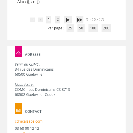
Alan ([s.d.])
1
2
(1 - 15 / 17)
Par page :
25
50
100
200
ADRESSE
Venir au CDMC :
34 rue des Dominicains
68500 Guebwiller
Nous écrire :
CDMC - Les Dominicains CS 8713
68502 Guebwiller Cedex
CONTACT
cdmcalsace.com
03 68 00 12 12