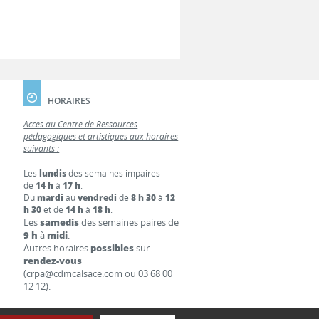
HORAIRES
Accès au Centre de Ressources
pédagogiques et artistiques aux horaires
suivants :
Les
lundis
des semaines impaires
de
14 h
à
17 h
.
Du
mardi
au
vendredi
de
8 h 30
à
12
h 30
et de
14 h
à
18 h
.
Les
samedis
des semaines paires de
9 h
à
midi
.
Autres horaires
possibles
sur
rendez-vous
(crpa@cdmcalsace.com ou 03 68 00
12 12).