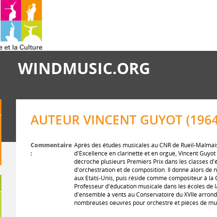
WINDMUSIC.ORG
AUTEUR VINCENT GUYOT (1964
Commentaire
Après des études musicales au CNR de Rueil-Malmaiso
:
d'Excellence en clarinette et en orgue, Vincent Guyo
décroche plusieurs Premiers Prix dans les classes d'é
d'orchestration et de composition. Il donne alors de
aux Etats-Unis, puis réside comme compositeur à la
Professeur d'éducation musicale dans les écoles de la
d'ensemble à vents au Conservatoire du XVIIe arrondi
nombreuses oeuvres pour orchestre et pièces de m