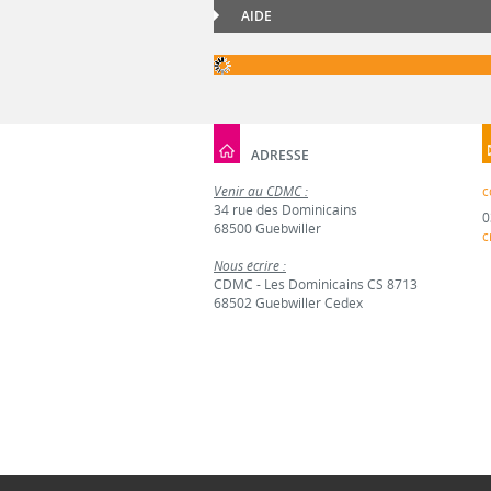
AIDE
ADRESSE
Venir au CDMC :
c
34 rue des Dominicains
0
68500 Guebwiller
c
Nous écrire :
CDMC - Les Dominicains CS 8713
68502 Guebwiller Cedex