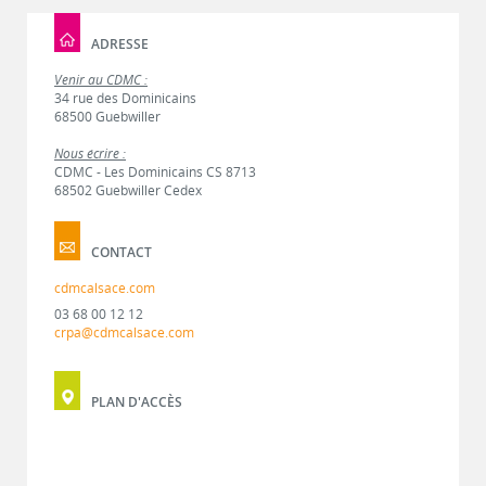
ADRESSE
Venir au CDMC :
34 rue des Dominicains
68500 Guebwiller
Nous écrire :
CDMC - Les Dominicains CS 8713
68502 Guebwiller Cedex
CONTACT
cdmcalsace.com
03 68 00 12 12
crpa@cdmcalsace.com
PLAN D'ACCÈS