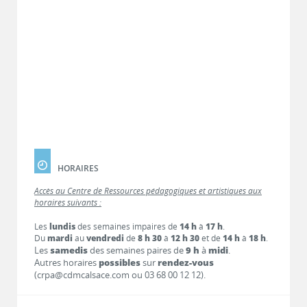
HORAIRES
Accès au Centre de Ressources pédagogiques et artistiques aux
horaires suivants :
Les
lundis
des semaines impaires de
14 h
à
17 h
.
Du
mardi
au
vendredi
de
8 h 30
à
12 h 30
et de
14 h
à
18 h
.
Les
samedis
des semaines paires de
9 h
à
midi
.
Autres horaires
possibles
sur
rendez-vous
(crpa@cdmcalsace.com ou 03 68 00 12 12).