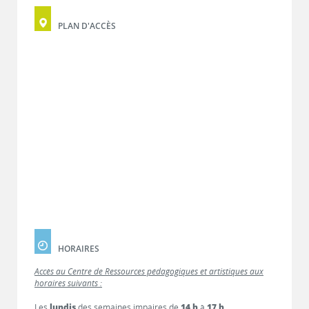
PLAN D'ACCÈS
HORAIRES
Accès au Centre de Ressources pédagogiques et artistiques aux
horaires suivants :
Les
lundis
des semaines impaires de
14 h
à
17 h
.