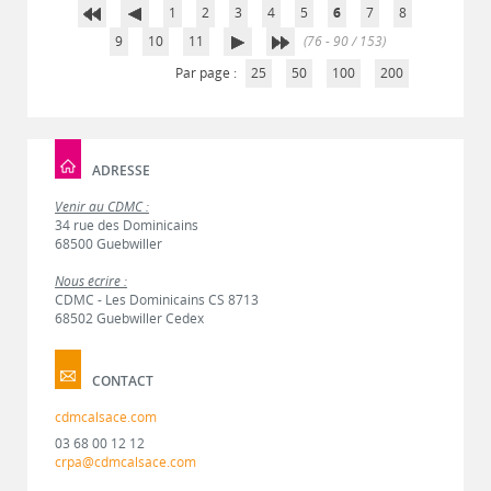
1
2
3
4
5
6
7
8
9
10
11
(76 - 90 / 153)
Par page :
25
50
100
200
ADRESSE
Venir au CDMC :
34 rue des Dominicains
68500 Guebwiller
Nous écrire :
CDMC - Les Dominicains CS 8713
68502 Guebwiller Cedex
CONTACT
cdmcalsace.com
03 68 00 12 12
crpa@cdmcalsace.com