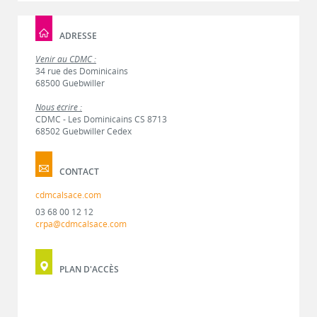
ADRESSE
Venir au CDMC :
34 rue des Dominicains
68500 Guebwiller
Nous écrire :
CDMC - Les Dominicains CS 8713
68502 Guebwiller Cedex
CONTACT
cdmcalsace.com
03 68 00 12 12
crpa@cdmcalsace.com
PLAN D'ACCÈS