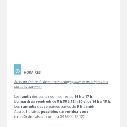
HORAIRES
Accès au Centre de Ressources pédagogiques et artistiques aux
horaires suivants :
Les
lundis
des semaines impaires de
14 h
à
17 h
.
Du
mardi
au
vendredi
de
8 h 30
à
12 h 30
et de
14 h
à
18 h
.
Les
samedis
des semaines paires de
9 h
à
midi
.
Autres horaires
possibles
sur
rendez-vous
(crpa@cdmcalsace.com ou 03 68 00 12 12).