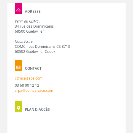
ADRESSE
Venir au CDMC :
34 rue des Dominicains
68500 Guebwiller
Nous écrire :
CDMC - Les Dominicains CS 8713
68502 Guebwiller Cedex
CONTACT
cdmcalsace.com
03 68 00 12 12
crpa@cdmcalsace.com
PLAN D'ACCÈS