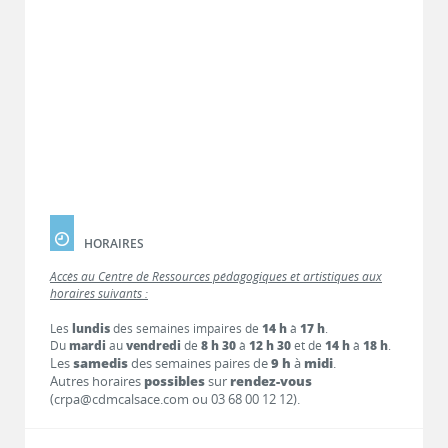
HORAIRES
Accès au Centre de Ressources pédagogiques et artistiques aux
horaires suivants :
Les
lundis
des semaines impaires de
14 h
à
17 h
.
Du
mardi
au
vendredi
de
8 h 30
à
12 h 30
et de
14 h
à
18 h
.
Les
samedis
des semaines paires de
9 h
à
midi
.
Autres horaires
possibles
sur
rendez-vous
(crpa@cdmcalsace.com ou 03 68 00 12 12).