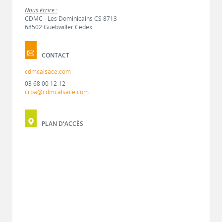
Nous écrire :
CDMC - Les Dominicains CS 8713
68502 Guebwiller Cedex
CONTACT
cdmcalsace.com
03 68 00 12 12
crpa@cdmcalsace.com
PLAN D'ACCÈS