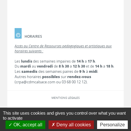
HORAIRES
Accès au Centre de Ressources pédagogiques et artistiques aux
horaires suivants :
Les
lundis
des semaines impaires de
14 h
à
17 h
.
Du
mardi
au
vendredi
de
8 h 30
à
12 h 30
et de
14 h
à
18 h
.
Les
samedis
des semaines paires de
9 h
à
midi
.
Autres horaires
possibles
sur
rendez-vous
(crpa@cdmcalsace.com ou 03 68 00 12 12).
MENTIONS LÉGALES
LIENS
This site uses cookies and gives you control over what you want
to activate
OK, accept all
Deny all cookies
Personalize
CONTACT