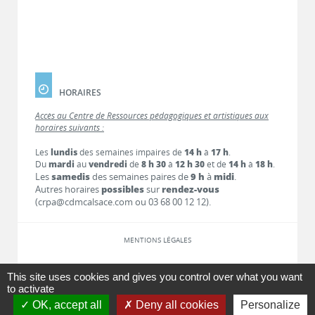
HORAIRES
Accès au Centre de Ressources pédagogiques et artistiques aux
horaires suivants :
Les
lundis
des semaines impaires de
14 h
à
17 h
.
Du
mardi
au
vendredi
de
8 h 30
à
12 h 30
et de
14 h
à
18 h
.
Les
samedis
des semaines paires de
9 h
à
midi
.
Autres horaires
possibles
sur
rendez-vous
(crpa@cdmcalsace.com ou 03 68 00 12 12).
MENTIONS LÉGALES
LIENS
This site uses cookies and gives you control over what you want
to activate
OK, accept all
Deny all cookies
Personalize
CONTACT