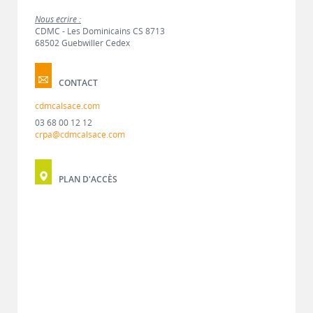
Nous écrire :
CDMC - Les Dominicains CS 8713
68502 Guebwiller Cedex
CONTACT
cdmcalsace.com
03 68 00 12 12
crpa@cdmcalsace.com
PLAN D'ACCÈS