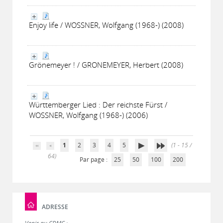
Enjoy life / WOSSNER, Wolfgang (1968-) (2008)
Grönemeyer ! / GRONEMEYER, Herbert (2008)
Württemberger Lied : Der reichste Fürst /
WOSSNER, Wolfgang (1968-) (2006)
1
2
3
4
5
(1 - 15 /
64)
Par page :
25
50
100
200
ADRESSE