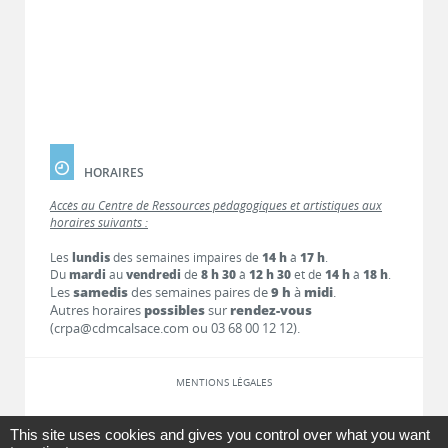
HORAIRES
Accès au Centre de Ressources pédagogiques et artistiques aux
horaires suivants :
Les
lundis
des semaines impaires de
14 h
à
17 h
.
Du
mardi
au
vendredi
de
8 h 30
à
12 h 30
et de
14 h
à
18 h
.
Les
samedis
des semaines paires de
9 h
à
midi
.
Autres horaires
possibles
sur
rendez-vous
(crpa@cdmcalsace.com ou 03 68 00 12 12).
MENTIONS LÉGALES
LIENS
This site uses cookies and gives you control over what you want