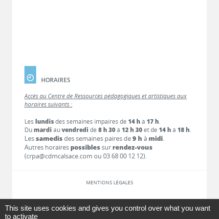
HORAIRES
Accès au Centre de Ressources pédagogiques et artistiques aux
horaires suivants :
Les
lundis
des semaines impaires de
14 h
à
17 h
.
Du
mardi
au
vendredi
de
8 h 30
à
12 h 30
et de
14 h
à
18 h
.
Les
samedis
des semaines paires de
9 h
à
midi
.
Autres horaires
possibles
sur
rendez-vous
(crpa@cdmcalsace.com ou 03 68 00 12 12).
MENTIONS LÉGALES
LIENS
This site uses cookies and gives you control over what you want
to activate