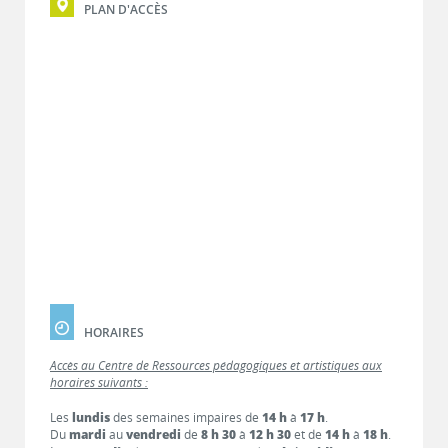
PLAN D'ACCÈS
HORAIRES
Accès au Centre de Ressources pédagogiques et artistiques aux
horaires suivants :
Les
lundis
des semaines impaires de
14 h
à
17 h
.
Du
mardi
au
vendredi
de
8 h 30
à
12 h 30
et de
14 h
à
18 h
.