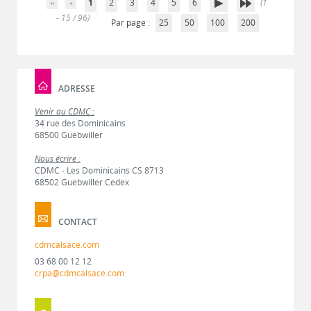
1
2
3
4
5
6
(1
- 15 / 96)
Par page :
25
50
100
200
ADRESSE
Venir au CDMC :
34 rue des Dominicains
68500 Guebwiller
Nous écrire :
CDMC - Les Dominicains CS 8713
68502 Guebwiller Cedex
CONTACT
cdmcalsace.com
03 68 00 12 12
crpa@cdmcalsace.com