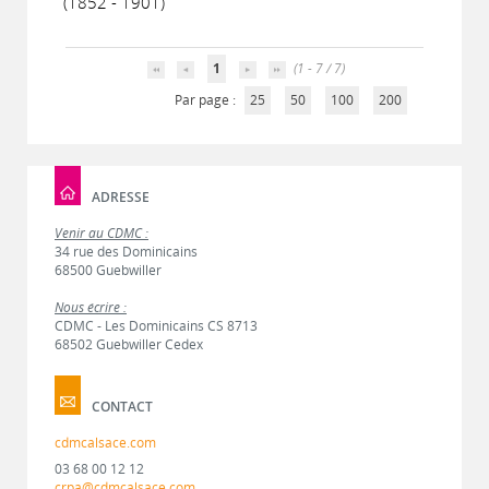
(1852 - 1901)
1
(1 - 7 / 7)
Par page :
25
50
100
200
ADRESSE
Venir au CDMC :
34 rue des Dominicains
68500 Guebwiller
Nous écrire :
CDMC - Les Dominicains CS 8713
68502 Guebwiller Cedex
CONTACT
cdmcalsace.com
03 68 00 12 12
crpa@cdmcalsace.com