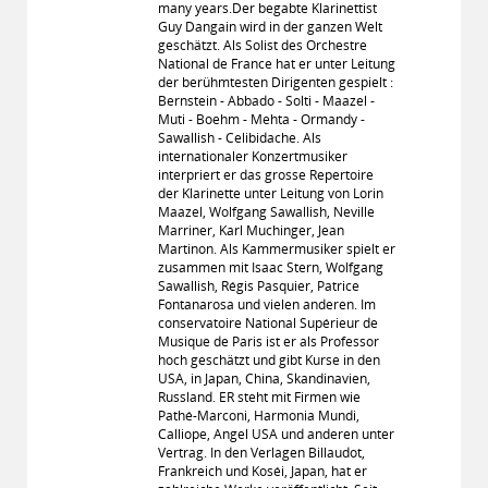
many years.Der begabte Klarinettist
Guy Dangain wird in der ganzen Welt
geschätzt. Als Solist des Orchestre
National de France hat er unter Leitung
der berühmtesten Dirigenten gespielt :
Bernstein - Abbado - Solti - Maazel -
Muti - Boehm - Mehta - Ormandy -
Sawallish - Celibidache. Als
internationaler Konzertmusiker
interpriert er das grosse Repertoire
der Klarinette unter Leitung von Lorin
Maazel, Wolfgang Sawallish, Neville
Marriner, Karl Muchinger, Jean
Martinon. Als Kammermusiker spielt er
zusammen mit Isaac Stern, Wolfgang
Sawallish, Régis Pasquier, Patrice
Fontanarosa und vielen anderen. Im
conservatoire National Supérieur de
Musique de Paris ist er als Professor
hoch geschätzt und gibt Kurse in den
USA, in Japan, China, Skandinavien,
Russland. ER steht mit Firmen wie
Pathé-Marconi, Harmonia Mundi,
Calliope, Angel USA und anderen unter
Vertrag. In den Verlagen Billaudot,
Frankreich und Koséi, Japan, hat er