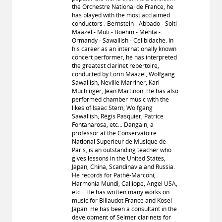
the Orchestre National de France, he
has played with the most acclaimed
conductors : Bernstein - Abbado - Solti -
Maazel - Muti - Boehm - Mehta -
Ormandy - Sawallish - Celibidache. In
his career as an internationally known
concert performer, he has interpreted
the greatest clarinet repertoire,
conducted by Lorin Maazel, Wolfgang
Sawallish, Neville Marriner, Karl
Muchinger, Jean Martinon. He has also
performed chamber music with the
likes of Isaac Stern, Wolfgang
Sawallish, Régis Pasquier, Patrice
Fontanarosa, etc... Dangain, a
professor at the Conservatoire
National Supérieur de Musique de
Paris, is an outstanding teacher who
gives lessons in the United States,
Japan, China, Scandinavia and Russia.
He records for Pathé-Marconi,
Harmonia Mundi, Calliope, Angel USA,
etc... He has written many works on
music for Billaudot France and Kosei
Japan. He has been a consultant in the
development of Selmer clarinets for