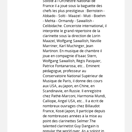
Soliste à l'Orchestre National de
France il a joué sous la baguette des
chefs les plus prestigieux : Bernstein -
Abbado - Solti - Maazel - Muti - Boehm
- Mehta - Ormandy - Sawallish -
Celibidache. Conceriste international, il
interprête le grand répertoire de la
clarinette sous la direction de Lorin
Maazel, Wolfgang Sawallish, Neville
Marriner, Karl Muchinger, Jean
Martinon. En musique de chambre il
joue en compagnie d'Isaac Stern,
Wolfgang Sawallish, Régis Pasquier,
Patrice Fontanarosa, etc... Eminent
pédagogue, professeur au
Conservatoire National Supérieur de
Musique de Paris, il donne des cours
aux USA, au Japon, en Chine, en
Scandinavie, en Russie. Il enregistre
chez Pathé-Marconi, Harmonia Mundi,
Calliope, Angel USA, etc... Il a écrit de
nombreux ouvrages chez Billaudot
France, Koséi Japon, Il participe depuis
de nombreuses années à la mise au
point des clarinettes Selmer.The
talented clarinetist Guy Dangain is
popular the world over. As a soloist in