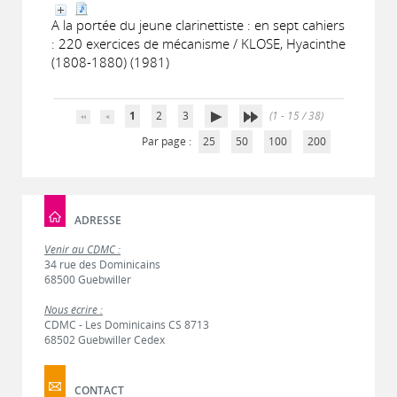
A la portée du jeune clarinettiste : en sept cahiers
: 220 exercices de mécanisme / KLOSE, Hyacinthe
(1808-1880) (1981)
1
2
3
(1 - 15 / 38)
Par page :
25
50
100
200
ADRESSE
Venir au CDMC :
34 rue des Dominicains
68500 Guebwiller
Nous écrire :
CDMC - Les Dominicains CS 8713
68502 Guebwiller Cedex
CONTACT