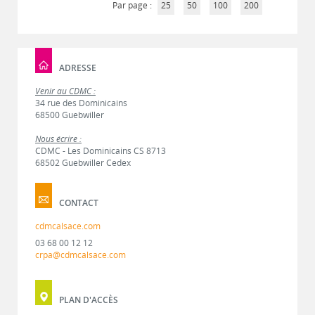
Par page :
25
50
100
200
ADRESSE
Venir au CDMC :
34 rue des Dominicains
68500 Guebwiller
Nous écrire :
CDMC - Les Dominicains CS 8713
68502 Guebwiller Cedex
CONTACT
cdmcalsace.com
03 68 00 12 12
crpa@cdmcalsace.com
PLAN D'ACCÈS