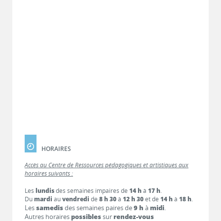
HORAIRES
Accès au Centre de Ressources pédagogiques et artistiques aux
horaires suivants :
Les
lundis
des semaines impaires de
14 h
à
17 h
.
Du
mardi
au
vendredi
de
8 h 30
à
12 h 30
et de
14 h
à
18 h
.
Les
samedis
des semaines paires de
9 h
à
midi
.
Autres horaires
possibles
sur
rendez-vous