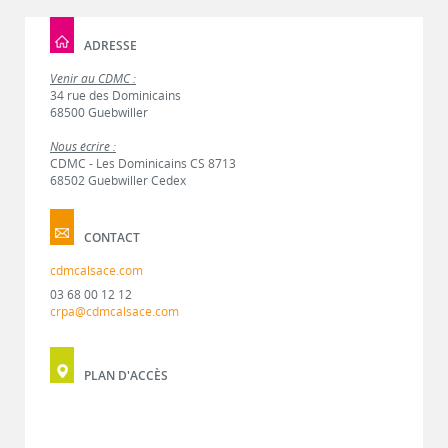
ADRESSE
Venir au CDMC :
34 rue des Dominicains
68500 Guebwiller
Nous écrire :
CDMC - Les Dominicains CS 8713
68502 Guebwiller Cedex
CONTACT
cdmcalsace.com
03 68 00 12 12
crpa@cdmcalsace.com
PLAN D'ACCÈS