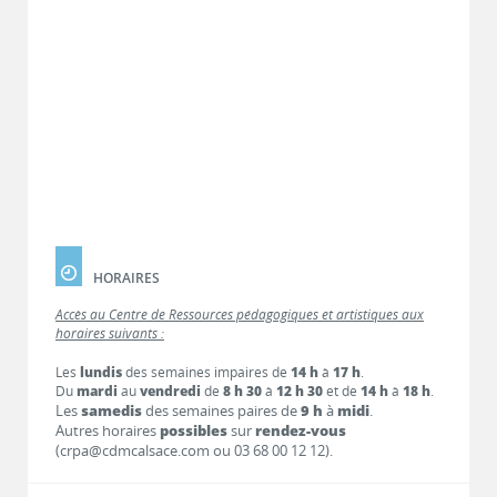
HORAIRES
Accès au Centre de Ressources pédagogiques et artistiques aux
horaires suivants :
Les
lundis
des semaines impaires de
14 h
à
17 h
.
Du
mardi
au
vendredi
de
8 h 30
à
12 h 30
et de
14 h
à
18 h
.
Les
samedis
des semaines paires de
9 h
à
midi
.
Autres horaires
possibles
sur
rendez-vous
(crpa@cdmcalsace.com ou 03 68 00 12 12).