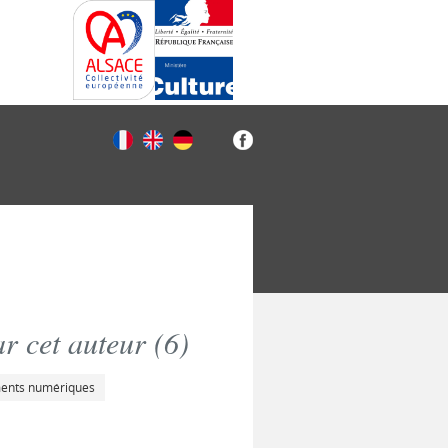
r cet auteur (
6
)
ments numériques