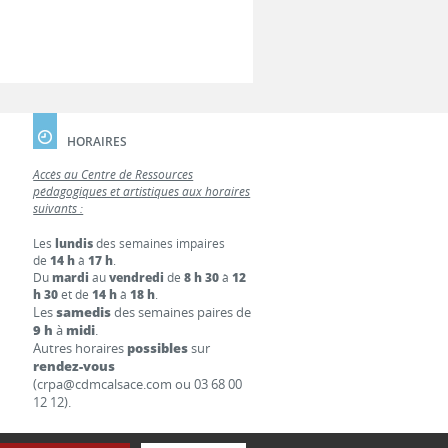
HORAIRES
Accès au Centre de Ressources
pédagogiques et artistiques aux horaires
suivants :
Les
lundis
des semaines impaires
de
14 h
à
17 h
.
Du
mardi
au
vendredi
de
8 h 30
à
12
h 30
et de
14 h
à
18 h
.
Les
samedis
des semaines paires de
9 h
à
midi
.
Autres horaires
possibles
sur
rendez-vous
(crpa@cdmcalsace.com ou 03 68 00
12 12).