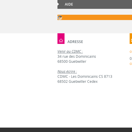
AIDE
ADRESSE
Venir au CDMC :
c
34 rue des Dominicains
0
68500 Guebwiller
c
Nous écrire :
CDMC - Les Dominicains CS 8713
68502 Guebwiller Cedex