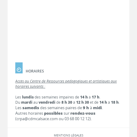
HORAIRES
Accès au Centre de Ressources pédagogiques et artistiques aux
horaires suivants :
Les
lundis
des semaines impaires de
14 h
à
17 h
.
Du
mardi
au
vendredi
de
8 h 30
à
12 h 30
et de
14 h
à
18 h
.
Les
samedis
des semaines paires de
9 h
à
midi
.
Autres horaires
possibles
sur
rendez-vous
(crpa@cdmcalsace.com ou 03 68 00 12 12).
MENTIONS LÉGALES