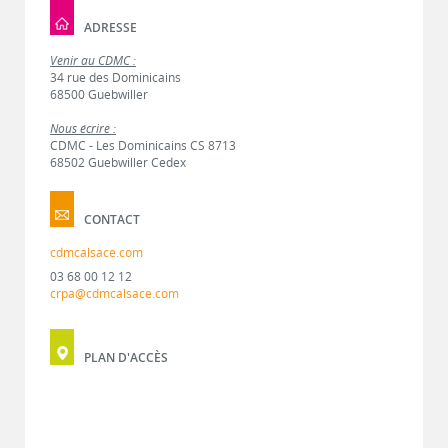
ADRESSE
Venir au CDMC :
34 rue des Dominicains
68500 Guebwiller
Nous écrire :
CDMC - Les Dominicains CS 8713
68502 Guebwiller Cedex
CONTACT
cdmcalsace.com
03 68 00 12 12
crpa@cdmcalsace.com
PLAN D'ACCÈS