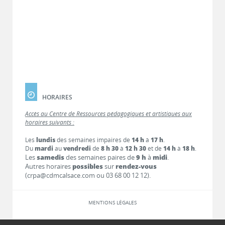
HORAIRES
Accès au Centre de Ressources pédagogiques et artistiques aux
horaires suivants :
Les
lundis
des semaines impaires de
14 h
à
17 h
.
Du
mardi
au
vendredi
de
8 h 30
à
12 h 30
et de
14 h
à
18 h
.
Les
samedis
des semaines paires de
9 h
à
midi
.
Autres horaires
possibles
sur
rendez-vous
(crpa@cdmcalsace.com ou 03 68 00 12 12).
MENTIONS LÉGALES