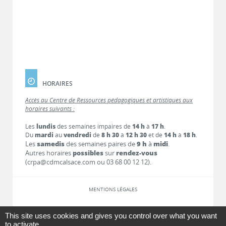
HORAIRES
Accès au Centre de Ressources pédagogiques et artistiques aux
horaires suivants :
Les
lundis
des semaines impaires de
14 h
à
17 h
.
Du
mardi
au
vendredi
de
8 h 30
à
12 h 30
et de
14 h
à
18 h
.
Les
samedis
des semaines paires de
9 h
à
midi
.
Autres horaires
possibles
sur
rendez-vous
(crpa@cdmcalsace.com ou 03 68 00 12 12).
MENTIONS LÉGALES
LIENS
This site uses cookies and gives you control over what you want
to activate