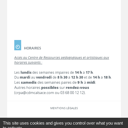
HORAIRES
Accès au Centre de Ressources pédagogiques et artistiques aux
horaires suivants :
Les
lundis
des semaines impaires de
14 h
à
17 h
.
Du
mardi
au
vendredi
de
8 h 30
à
12 h 30
et de
14 h
à
18 h
.
Les
samedis
des semaines paires de
9 h
à
midi
.
Autres horaires
possibles
sur
rendez-vous
(crpa@cdmcalsace.com ou 03 68 00 12 12).
MENTIONS LÉGALES
LIENS
This site uses cookies and gives you control over what you want
to activate