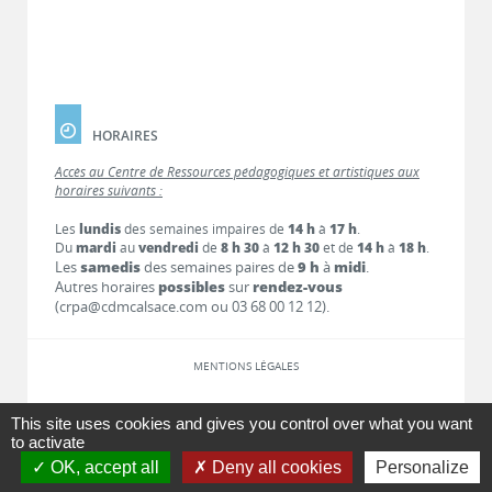
HORAIRES
Accès au Centre de Ressources pédagogiques et artistiques aux
horaires suivants :
Les
lundis
des semaines impaires de
14 h
à
17 h
.
Du
mardi
au
vendredi
de
8 h 30
à
12 h 30
et de
14 h
à
18 h
.
Les
samedis
des semaines paires de
9 h
à
midi
.
Autres horaires
possibles
sur
rendez-vous
(crpa@cdmcalsace.com ou 03 68 00 12 12).
MENTIONS LÉGALES
LIENS
This site uses cookies and gives you control over what you want
to activate
OK, accept all
Deny all cookies
Personalize
CONTACT