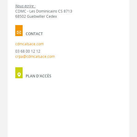
Nous écrire :
CDMC - Les Dominicains CS 8713
68502 Guebwiller Cedex
CONTACT
cdmcalsace.com
03 68 00 12 12
crpa@cdmcalsace.com
PLAN D'ACCÈS