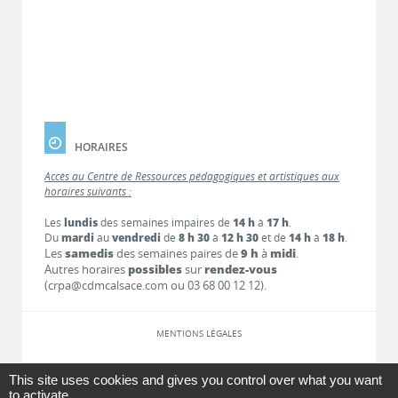
HORAIRES
Accès au Centre de Ressources pédagogiques et artistiques aux
horaires suivants :
Les
lundis
des semaines impaires de
14 h
à
17 h
.
Du
mardi
au
vendredi
de
8 h 30
à
12 h 30
et de
14 h
à
18 h
.
Les
samedis
des semaines paires de
9 h
à
midi
.
Autres horaires
possibles
sur
rendez-vous
(crpa@cdmcalsace.com ou 03 68 00 12 12).
MENTIONS LÉGALES
LIENS
This site uses cookies and gives you control over what you want
to activate