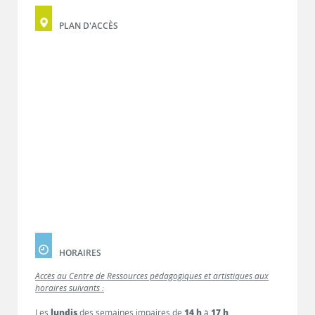
PLAN D'ACCÈS
HORAIRES
Accès au Centre de Ressources pédagogiques et artistiques aux
horaires suivants :
Les
lundis
des semaines impaires de
14 h
à
17 h
.