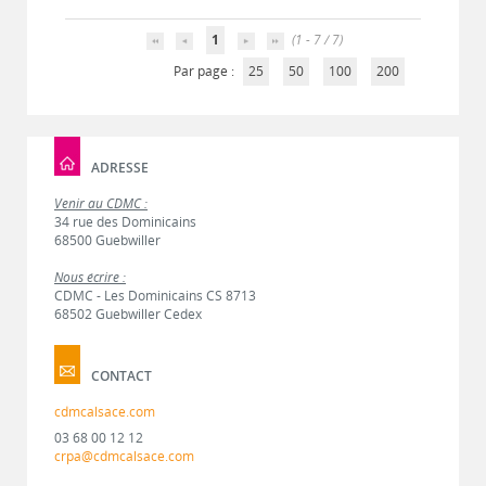
1
(1 - 7 / 7)
Par page :
25
50
100
200
ADRESSE
Venir au CDMC :
34 rue des Dominicains
68500 Guebwiller
Nous écrire :
CDMC - Les Dominicains CS 8713
68502 Guebwiller Cedex
CONTACT
cdmcalsace.com
03 68 00 12 12
crpa@cdmcalsace.com