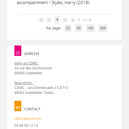
accompaniment / Styles, Harry (2019)
1
(1 - 3 / 3)
Par page :
25
50
100
200
ADRESSE
Venir au CDMC :
34 rue des Dominicains
68500 Guebwiller
Nous écrire :
CDMC - Les Dominicains CS 8713
68502 Guebwiller Cedex
CONTACT
cdmcalsace.com
03 68 00 12 12