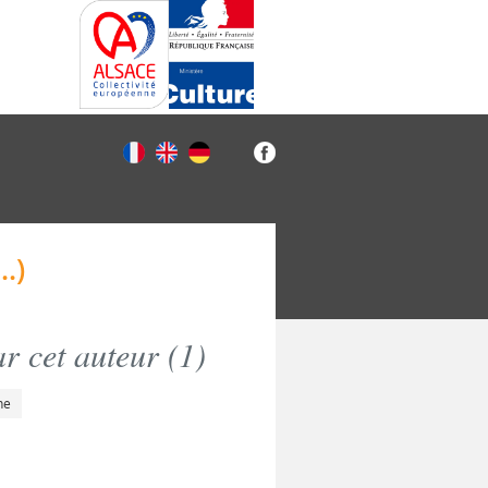
.)
r cet auteur (
1
)
he