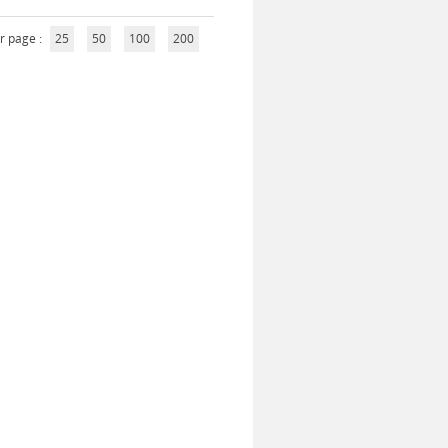
r page :
25
50
100
200