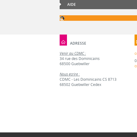
AIDE
ADRESSE
Venir au CDMC :
c
34 rue des Dominicains
0
68500 Guebwiller
c
Nous écrire :
CDMC - Les Dominicains CS 8713
68502 Guebwiller Cedex