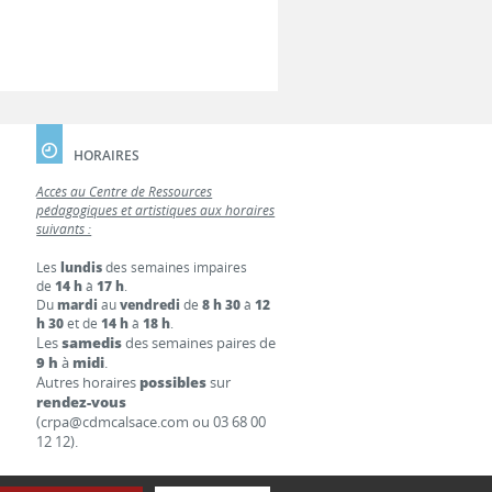
HORAIRES
Accès au Centre de Ressources
pédagogiques et artistiques aux horaires
suivants :
Les
lundis
des semaines impaires
de
14 h
à
17 h
.
Du
mardi
au
vendredi
de
8 h 30
à
12
h 30
et de
14 h
à
18 h
.
Les
samedis
des semaines paires de
9 h
à
midi
.
Autres horaires
possibles
sur
rendez-vous
(crpa@cdmcalsace.com ou 03 68 00
12 12).