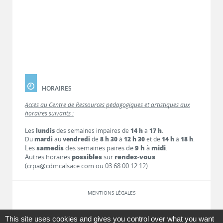
HORAIRES
Accès au Centre de Ressources pédagogiques et artistiques aux
horaires suivants :
Les
lundis
des semaines impaires de
14 h
à
17 h
.
Du
mardi
au
vendredi
de
8 h 30
à
12 h 30
et de
14 h
à
18 h
.
Les
samedis
des semaines paires de
9 h
à
midi
.
Autres horaires
possibles
sur
rendez-vous
(crpa@cdmcalsace.com ou 03 68 00 12 12).
MENTIONS LÉGALES
LIENS
This site uses cookies and gives you control over what you want