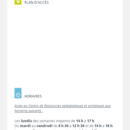
PLAN D'ACCÈS
HORAIRES
Accès au Centre de Ressources pédagogiques et artistiques aux
horaires suivants :
Les
lundis
des semaines impaires de
14 h
à
17 h
.
Du
mardi
au
vendredi
de
8 h 30
à
12 h 30
et de
14 h
à
18 h
.