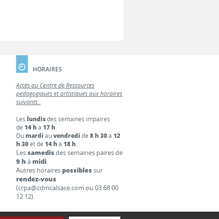
HORAIRES
Accès au Centre de Ressources
pédagogiques et artistiques aux horaires
suivants :
Les
lundis
des semaines impaires
de
14 h
à
17 h
.
Du
mardi
au
vendredi
de
8 h 30
à
12
h 30
et de
14 h
à
18 h
.
Les
samedis
des semaines paires de
9 h
à
midi
.
Autres horaires
possibles
sur
rendez-vous
(crpa@cdmcalsace.com ou 03 68 00
12 12).