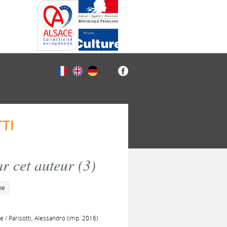
TI
r cet auteur (
3
)
he
te / Parisotti, Alessandro (imp. 2016)