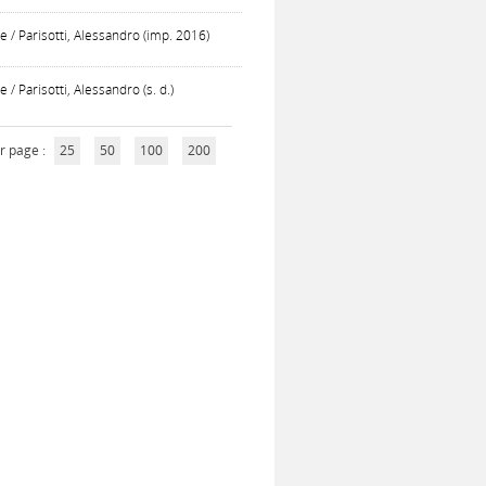
te / Parisotti, Alessandro (imp. 2016)
 / Parisotti, Alessandro (s. d.)
r page :
25
50
100
200