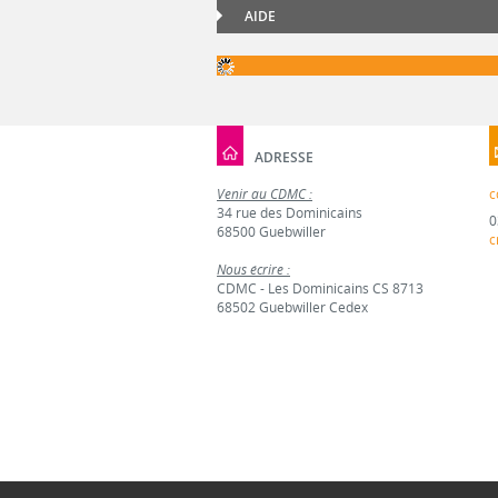
AIDE
ADRESSE
Venir au CDMC :
c
34 rue des Dominicains
0
68500 Guebwiller
c
Nous écrire :
CDMC - Les Dominicains CS 8713
68502 Guebwiller Cedex