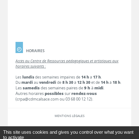
HORAIRES
Accès au Centre de Ressources pédagogiques et artistiques aux
horaires suivants :
Les
lundis
des semaines impaires de
14 h
à
17 h
.
Du
mardi
au
vendredi
de
8 h 30
à
12 h 30
et de
14 h
à
18 h
.
Les
samedis
des semaines paires de
9 h
à
midi
.
Autres horaires
possibles
sur
rendez-vous
(crpa@cdmcalsace.com ou 03 68 00 12 12).
MENTIONS LÉGALES
LIENS
This site uses cookies and gives you control over what you want
to activate