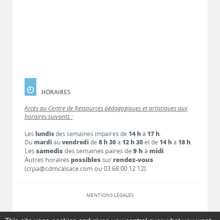
HORAIRES
Accès au Centre de Ressources pédagogiques et artistiques aux
horaires suivants :
Les
lundis
des semaines impaires de
14 h
à
17 h
.
Du
mardi
au
vendredi
de
8 h 30
à
12 h 30
et de
14 h
à
18 h
.
Les
samedis
des semaines paires de
9 h
à
midi
.
Autres horaires
possibles
sur
rendez-vous
(crpa@cdmcalsace.com ou 03 68 00 12 12).
MENTIONS LÉGALES
LIENS