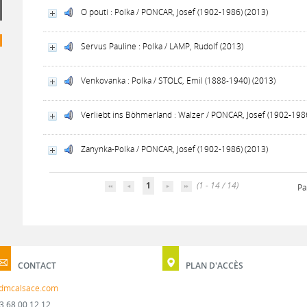
O pouti : Polka / PONCAR, Josef (1902-1986) (2013)
Servus Pauline : Polka / LAMP, Rudolf (2013)
Venkovanka : Polka / STOLC, Emil (1888-1940) (2013)
Verliebt ins Böhmerland : Walzer / PONCAR, Josef (1902-198
Zanynka-Polka / PONCAR, Josef (1902-1986) (2013)
1
(1 - 14 / 14)
Pa
CONTACT
PLAN D'ACCÈS
dmcalsace.com
3 68 00 12 12