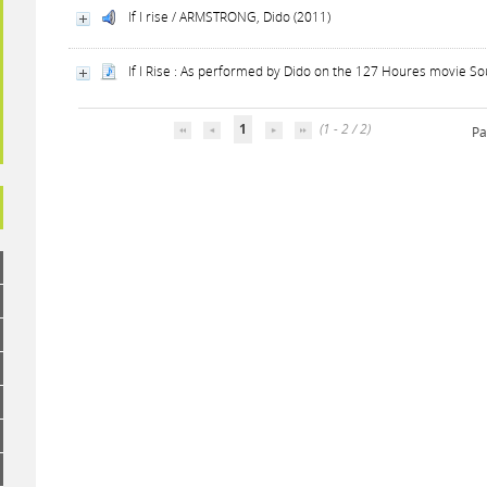
If I rise / ARMSTRONG, Dido (2011)
If I Rise : As performed by Dido on the 127 Houres movie 
1
(1 - 2 / 2)
Pa