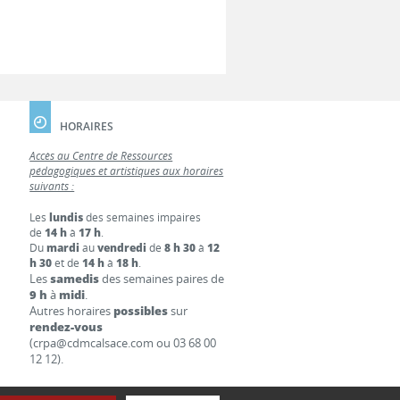
HORAIRES
Accès au Centre de Ressources
pédagogiques et artistiques aux horaires
suivants :
Les
lundis
des semaines impaires
de
14 h
à
17 h
.
Du
mardi
au
vendredi
de
8 h 30
à
12
h 30
et de
14 h
à
18 h
.
Les
samedis
des semaines paires de
9 h
à
midi
.
Autres horaires
possibles
sur
rendez-vous
(crpa@cdmcalsace.com ou 03 68 00
12 12).