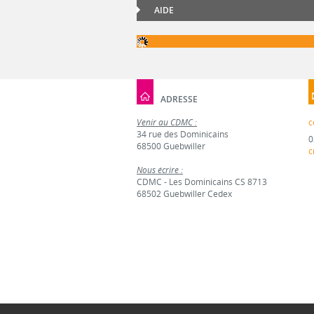
AIDE
ADRESSE
Venir au CDMC :
c
34 rue des Dominicains
0
68500 Guebwiller
c
Nous écrire :
CDMC - Les Dominicains CS 8713
68502 Guebwiller Cedex