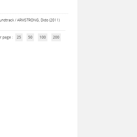
Soundtrack / ARMSTRONG, Dido (2011)
r page :
25
50
100
200