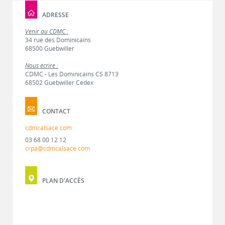
ADRESSE
Venir au CDMC :
34 rue des Dominicains
68500 Guebwiller
Nous écrire :
CDMC - Les Dominicains CS 8713
68502 Guebwiller Cedex
CONTACT
cdmcalsace.com
03 68 00 12 12
crpa@cdmcalsace.com
PLAN D'ACCÈS