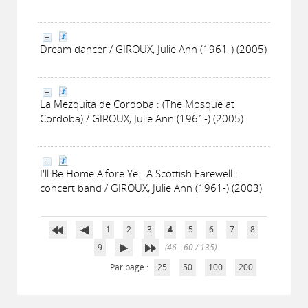
Dream dancer / GIROUX, Julie Ann (1961-) (2005)
La Mezquita de Cordoba : (The Mosque at
Cordoba) / GIROUX, Julie Ann (1961-) (2005)
I'll Be Home A'fore Ye : A Scottish Farewell :
concert band / GIROUX, Julie Ann (1961-) (2003)
1
2
3
4
5
6
7
8
9
(46 - 60 / 135)
Par page :
25
50
100
200