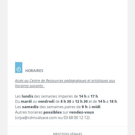
HORAIRES
Accès au Centre de Ressources pédagogiques et artistiques aux
horaires suivants :
Les
lundis
des semaines impaires de
14 h
à
17 h
.
Du
mardi
au
vendredi
de
8 h 30
à
12 h 30
et de
14 h
à
18 h
.
Les
samedis
des semaines paires de
9 h
à
midi
.
Autres horaires
possibles
sur
rendez-vous
(crpa@cdmcalsace.com ou 03 68 00 12 12).
MENTIONS LÉGALES