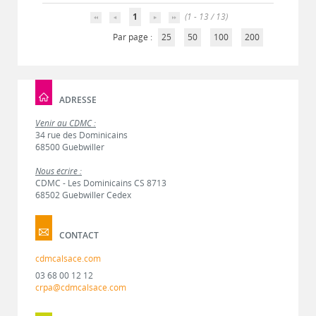
1
(1 - 13 / 13)
Par page :
25
50
100
200
ADRESSE
Venir au CDMC :
34 rue des Dominicains
68500 Guebwiller
Nous écrire :
CDMC - Les Dominicains CS 8713
68502 Guebwiller Cedex
CONTACT
cdmcalsace.com
03 68 00 12 12
crpa@cdmcalsace.com