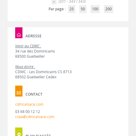
(331 - 343 / 343)
Par page :
25
50
100
200
ADRESSE
Venir au CDMC :
34 rue des Dominicains
68500 Guebwiller
Nous écrire :
CDMC - Les Dominicains CS 8713
68502 Guebwiller Cedex
CONTACT
cdmcalsace.com
03 68 00 12 12
crpa@cdmcalsace.com
PLAN D'ACCÈS