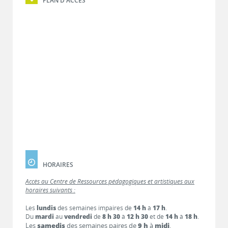
HORAIRES
Accès au Centre de Ressources pédagogiques et artistiques aux
horaires suivants :
Les
lundis
des semaines impaires de
14 h
à
17 h
.
Du
mardi
au
vendredi
de
8 h 30
à
12 h 30
et de
14 h
à
18 h
.
Les
samedis
des semaines paires de
9 h
à
midi
.