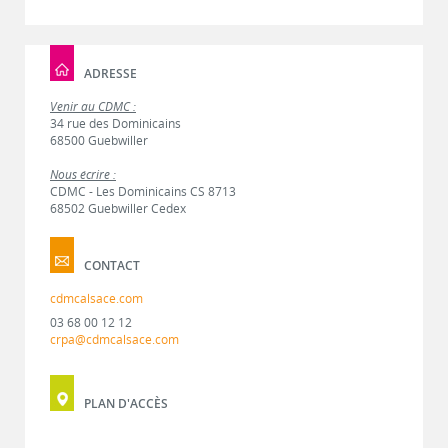
ADRESSE
Venir au CDMC :
34 rue des Dominicains
68500 Guebwiller
Nous écrire :
CDMC - Les Dominicains CS 8713
68502 Guebwiller Cedex
CONTACT
cdmcalsace.com
03 68 00 12 12
crpa@cdmcalsace.com
PLAN D'ACCÈS