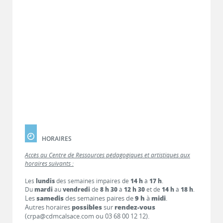
HORAIRES
Accès au Centre de Ressources pédagogiques et artistiques aux
horaires suivants :
Les
lundis
des semaines impaires de
14 h
à
17 h
.
Du
mardi
au
vendredi
de
8 h 30
à
12 h 30
et de
14 h
à
18 h
.
Les
samedis
des semaines paires de
9 h
à
midi
.
Autres horaires
possibles
sur
rendez-vous
(crpa@cdmcalsace.com ou 03 68 00 12 12).