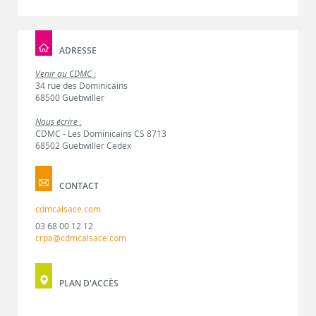
ADRESSE
Venir au CDMC :
34 rue des Dominicains
68500 Guebwiller
Nous écrire :
CDMC - Les Dominicains CS 8713
68502 Guebwiller Cedex
CONTACT
cdmcalsace.com
03 68 00 12 12
crpa@cdmcalsace.com
PLAN D'ACCÈS