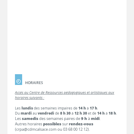
HORAIRES
Accès au Centre de Ressources pédagogiques et artistiques aux
horaires suivants :
Les
lundis
des semaines impaires de
14 h
à
17 h
.
Du
mardi
au
vendredi
de
8 h 30
à
12 h 30
et de
14 h
à
18 h
.
Les
samedis
des semaines paires de
9 h
à
midi
.
Autres horaires
possibles
sur
rendez-vous
(crpa@cdmcalsace.com ou 03 68 00 12 12).