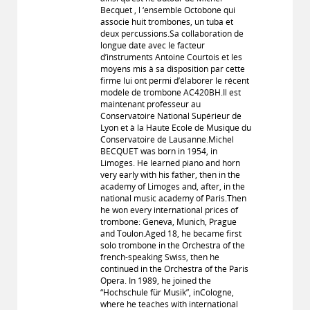
Becquet , l ‘ensemble Octobone qui
associe huit trombones, un tuba et
deux percussions.Sa collaboration de
longue date avec le facteur
d’instruments Antoine Courtois et les
moyens mis à sa disposition par cette
firme lui ont permi d’élaborer le récent
modèle de trombone AC420BH.Il est
maintenant professeur au
Conservatoire National Supérieur de
Lyon et à la Haute Ecole de Musique du
Conservatoire de Lausanne.Michel
BECQUET was born in 1954, in
Limoges. He learned piano and horn
very early with his father, then in the
academy of Limoges and, after, in the
national music academy of Paris.Then
he won every international prices of
trombone: Geneva, Munich, Prague
and Toulon.Aged 18, he became first
solo trombone in the Orchestra of the
french-speaking Swiss, then he
continued in the Orchestra of the Paris
Opera. In 1989, he joined the
“Hochschule für Musik”, inCologne,
where he teaches with international