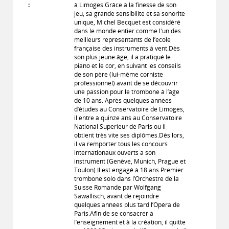
:
à Limoges.Grâce à la finesse de son
jeu, sa grande sensibilité et sa sonorité
unique, Michel Becquet est considéré
dans le monde entier comme l'un des
meilleurs représentants de l’école
française des instruments à vent.Dès
son plus jeune âge, il a pratiqué le
piano et le cor, en suivant les conseils
de son père (lui-même corniste
professionnel) avant de se découvrir
une passion pour le trombone à l’âge
de 10 ans. Après quelques années
d’études au Conservatoire de Limoges,
il entre à quinze ans au Conservatoire
National Supérieur de Paris où il
obtient très vite ses diplômes.Dès lors,
il va remporter tous les concours
internationaux ouverts à son
instrument (Genève, Munich, Prague et
Toulon).Il est engagé à 18 ans Premier
trombone solo dans l’Orchestre de la
Suisse Romande par Wolfgang
Sawallisch, avant de rejoindre
quelques années plus tard l’Opéra de
Paris.Afin de se consacrer à
l’enseignement et à la création, il quitte