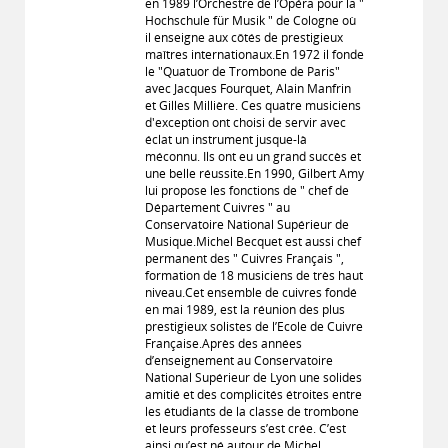
en 1989 l’Orchestre de l’Opéra pour la "
Hochschule für Musik " de Cologne où
il enseigne aux côtés de prestigieux
maîtres internationaux.En 1972 il fonde
le "Quatuor de Trombone de Paris"
avec Jacques Fourquet, Alain Manfrin
et Gilles Millière. Ces quatre musiciens
d'exception ont choisi de servir avec
éclat un instrument jusque-là
méconnu. Ils ont eu un grand succès et
une belle réussite.En 1990, Gilbert Amy
lui propose les fonctions de " chef de
Département Cuivres " au
Conservatoire National Supérieur de
Musique.Michel Becquet est aussi chef
permanent des " Cuivres Français ",
formation de 18 musiciens de très haut
niveau.Cet ensemble de cuivres fondé
en mai 1989, est la réunion des plus
prestigieux solistes de l’Ecole de Cuivre
Française.Après des années
d’enseignement au Conservatoire
National Supérieur de Lyon une solides
amitié et des complicités étroites entre
les étudiants de la classe de trombone
et leurs professeurs s’est crée. C’est
ainsi qu’est né autour de Michel