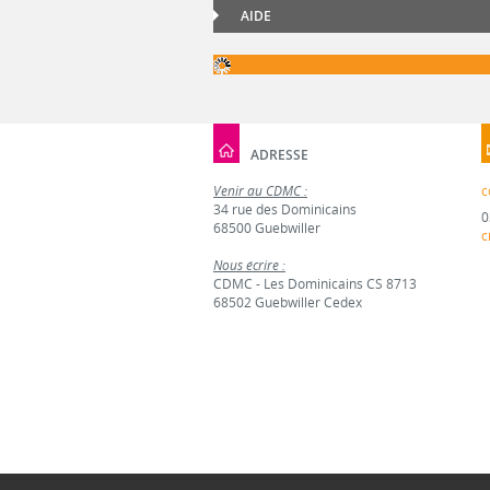
AIDE
ADRESSE
Venir au CDMC :
c
34 rue des Dominicains
0
68500 Guebwiller
c
Nous écrire :
CDMC - Les Dominicains CS 8713
68502 Guebwiller Cedex