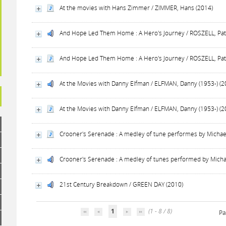
At the movies with Hans Zimmer / ZIMMER, Hans (2014)
And Hope Led Them Home : A Hero's Journey / ROSZELL, Patr
And Hope Led Them Home : A Hero's Journey / ROSZELL, Patr
At the Movies with Danny Elfman / ELFMAN, Danny (1953-) (2
At the Movies with Danny Elfman / ELFMAN, Danny (1953-) (2
Crooner's Serenade : A medley of tune performes by Michael
Crooner's Serenade : A medley of tunes performed by Michae
21st Century Breakdown / GREEN DAY (2010)
1
(1 - 8 / 8)
Pa