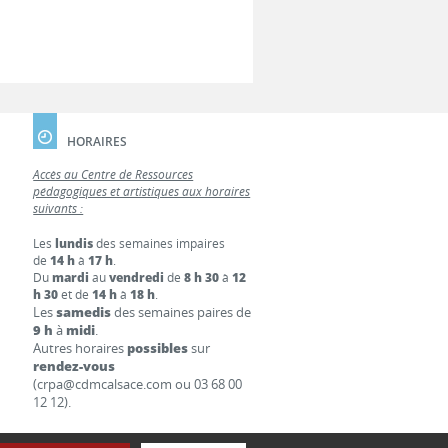
HORAIRES
Accès au Centre de Ressources
pédagogiques et artistiques aux horaires
suivants :
Les
lundis
des semaines impaires
de
14 h
à
17 h
.
Du
mardi
au
vendredi
de
8 h 30
à
12
h 30
et de
14 h
à
18 h
.
Les
samedis
des semaines paires de
9 h
à
midi
.
Autres horaires
possibles
sur
rendez-vous
(crpa@cdmcalsace.com ou 03 68 00
12 12).