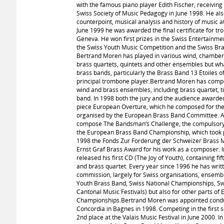
with the famous piano player Edith Fischer, receivin
Swiss Society of Music Pedagogy in June 1998. He als
counterpoint, musical analysis and history of music a
June 1999 he was awarded the final certificate for t
Geneva. He won first prizes in the Swiss Entertainme
the Swiss Youth Music Competition and the Swiss Br
Bertrand Moren has played in various wind, chamber
brass quartets, quintets and other ensembles but wha
brass bands, particularly the Brass Band 13 Étoiles 
principal trombone player.Bertrand Moren has compo
wind and brass ensembles, including brass quartet, 
band. In 1998 both the jury and the audience awarded h
piece European Overture, which he composed for the
organised by the European Brass Band Committee. A
compose The Bandsman’s Challenge, the compulsory pi
the European Brass Band Championship, which took pl
1998 the Fonds Zur Forderung der Schweizer Brass M
Ernst Graf Brass Award for his work as a composer. 
released his first CD (The Joy of Youth), containing fi
and brass quartet. Every year since 1996 he has writ
commission, largely for Swiss organisations, ensemb
Youth Brass Band, Swiss National Championships, Swi
Cantonal Music Festivals) but also for other parts o
Championships.Bertrand Moren was appointed condu
Concordia in Bagnes in 1998. Competing in the first 
2nd place at the Valais Music Festival in June 2000. 