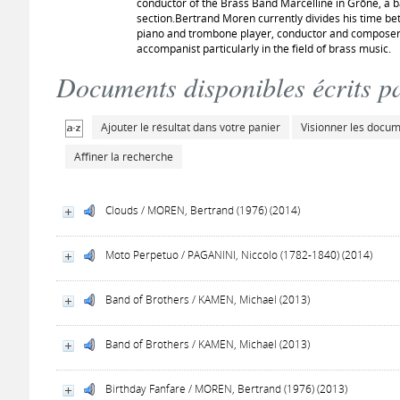
conductor of the Brass Band Marcelline in Grône, a ba
section.Bertrand Moren currently divides his time be
piano and trombone player, conductor and composer.
accompanist particularly in the field of brass music.
Documents disponibles écrits pa
Ajouter le résultat dans votre panier
Visionner les docu
Affiner la recherche
Clouds / MOREN, Bertrand (1976) (2014)
Moto Perpetuo / PAGANINI, Niccolo (1782-1840) (2014)
Band of Brothers / KAMEN, Michael (2013)
Band of Brothers / KAMEN, Michael (2013)
Birthday Fanfare / MOREN, Bertrand (1976) (2013)