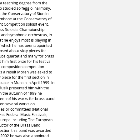
g a teaching degree from the
o studied solfeggio, harmony,
t the Conservatory of Sion.In
rombone at the Conservatory of
nt Competition soloist event,
ass Soloists Championship.
 and symphonic orchestras, in
t he enjoys most is playing in
of which he has been appointed
sed about sixty pieces for
tuba quartet and many for brass
im first prize for his festival
 composition competition
s a result Moren was asked to
ece for the first section in
ace in Munich in April 1999. In
usik presented him with the
In the autumn of 1999 he
fteen of his works for brass band
ten several works on
les or committees (National
ss Federal Music Festivals,
f Europe including The European
ctor of the Brass Band
section this band was awarded
In 2002 he was also appointed