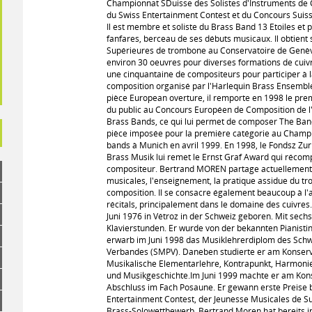
Championnat SDuisse des Solistes d'Instruments de C
du Swiss Entertainment Contest et du Concours Suis
Il est membre et soliste du Brass Band 13 Etoiles et p
fanfares, berceau de ses débuts musicaux. Il obtient 
Supérieures de trombone au Conservatoire de Genève
environ 30 oeuvres pour diverses formations de cuivre
une cinquantaine de compositeurs pour participer à l
composition organisé par l'Harlequin Brass Ensembl
pièce European overture, il remporte en 1998 le premi
du public au Concours Européen de Composition de l
Brass Bands, ce qui lui permet de composer The Ban
pièce imposée pour la première catégorie au Champ
bands à Munich en avril 1999. En 1998, le Fondsz Zu
Brass Musik lui remet le Ernst Graf Award qui récomp
compositeur. Bertrand MOREN partage actuellement
musicales, l'enseignement, la pratique assidue du tr
composition. Il se consacre également beaucoup à 
récitals, principalement dans le domaine des cuivr
Juni 1976 in Vétroz in der Schweiz geboren. Mit sechs
Klavierstunden. Er wurde von der bekannten Pianistin
erwarb im Juni 1998 das Musiklehrerdiplom des Sc
Verbandes (SMPV). Daneben studierte er am Konserva
Musikalische Elementarlehre, Kontrapunkt, Harmonie
und Musikgeschichte.Im Juni 1999 machte er am Kon
Abschluss im Fach Posaune. Er gewann erste Preise b
Entertainment Contest, der Jeunesse Musicales de 
Brass-Solowettbewerb. Bertrand Moren hat bereits i