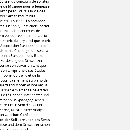
uivre, du concours de solistes
se de Musique pour la Jeunesse.
articipe toujours à la vie des
son Certificat d'Etudes
 en juin 1999. Il a composé
s. En 1997, il est choisi parmi
a finale d'un concours de
e (Grande-Bretagne) . Avec la
er prix du jury ainsi que le prix
'Association Européenne des
dsman's Challenge qui sera la
ionnat Européen des Brass
r Förderung des Schweitzer
ense son travail en tant que
 son temps entre ses études
ombone, du piano et de la
l'accompagnement au piano de
es.Bertrand Moren wurde am 26.
 Jahren erhielt er seine ersten
 Edith Fischer unterrichtet und
hweizer Musikpädagogischen
torium in Sion die Fächer
lehre, Musikalische Analyse
servatorium Genf seinen
ei der Solistenrunde des Swiss
Suisse und dem Schweizerischen
n verschiedenen Blas-,