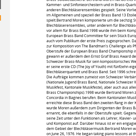
Kammer- und Sinfonieorchestern und in Brass-Quarte
anderen Blechbläserensembles gespielt. Seine Vorlie
im Allgemeinen und speziell der Brass Band 13 Étoile
spielt.Bertrand Moren komponierte um die sechzig St
Blechbläserensembles, unter anderem für Blechbläse
vor allem für Brass Band.1998 wurde ihm beim Kom
European Brass Band Committee für sein Stück Europ
auch vom Publikum der erste Preis zugesprochen. Dar
zur Komposition von The Bandman's Challenge als Pfl
Oberstufe der European Brass Band Championship i
gewann er außerdem den Ernst Graf Brass Award de
Schweizer Brass-Musik für sein kompositorisches We
er seine erste CD (The Joy of Youth) mit fünfzehn ei
Blechbläserquartett und Brass Band. Seit 1996 schre
Die Aufträge kommen zumeist von Schweizer Verbä
(Nationale Jugend Brass Band, Nationale Schweizer
Musikfest, Kantonale Musikfeste), aber auch aus all
Brass Championships).1998 wurde Bertrand Moren z
Concordia in Bagnes berufen. Beim Kantonalen Musikf
erreichte diese Brass Band den zweiten Rang in der 
wurde Moren außerdem zum Dirigenten der Brass Ba
ernannt, die ebenfalls in der Oberstufe spielt. Gegen
seine Zeit unter den Funktionen als Lehrer, Klavier- 
und Komponist auf. Darüber hinaus ist er ein engagie
dem Gebiet der Blechbläsermusik.Bertrand Moren was
on June 26, 1976. He began taking piano lessons at th