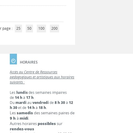
r page :
25
50
100
200
HORAIRES
Accès au Centre de Ressources
pédagogiques et artistiques aux horaires
suivants :
Les
lundis
des semaines impaires
de
14 h
à
17 h
.
Du
mardi
au
vendredi
de
8 h 30
à
12
h 30
et de
14 h
à
18 h
.
Les
samedis
des semaines paires de
9 h
à
midi
.
Autres horaires
possibles
sur
rendez-vous