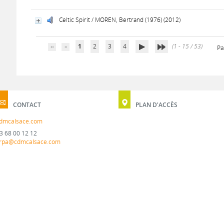
Celtic Spirit / MOREN, Bertrand (1976) (2012)
1
2
3
4
(1 - 15 / 53)
Pa
CONTACT
PLAN D'ACCÈS
dmcalsace.com
3 68 00 12 12
rpa@cdmcalsace.com