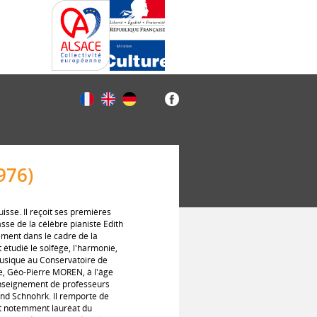
976)
isse. Il reçoit ses premières
lasse de la célèbre pianiste Edith
ement dans le cadre de la
étudié le solfège, l'harmonie,
 musique au Conservatoire de
e, Géo-Pierre MOREN, à l'âge
'enseignement de professeurs
and Schnohrk. Il remporte de
est notemment lauréat du