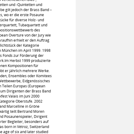
tten und -Quintetten und
be gilt jedoch der Brass Band –
s, wo er die erste Posaune
ücke für diverse Holz- und
rquartett, Tubaquartett und
positionswettbewerb des
ean Overture von der Jury wie
aufhin erhielt er den Auftrag
ichtstück der Kategorie
n München im April 1999. 1998
s Fonds zur Förderung der
rk.Im Herbst 1999 produzierte
genen Kompositionen für
ibt er jährlich mehrere Werke.
nden, Ensembles oder Komitees
 Wettbewerbe, Eidgenössisches
en Teilen Europas (European
um Dirigenten der Brass Band
est Valais im Juni 2000
Kategorie Oberstufe. 2002
nd Marcelline in Grône
wärtig teilt Bertrand Moren
und Posaunenspieler, Dirigent
rter Begleiter, besonders auf
 born in Vétroz, Switzerland
e age of six and later studied