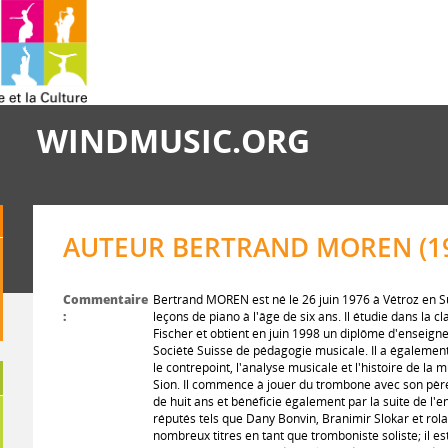
WINDMUSIC.ORG
AUTEUR BERTRAND MOREN (1
Commentaire
Bertrand MOREN est né le 26 juin 1976 à Vétroz en Su
:
leçons de piano à l'âge de six ans. Il étudie dans la c
Fischer et obtient en juin 1998 un diplôme d'enseign
Société Suisse de pédagogie musicale. Il a également 
le contrepoint, l'analyse musicale et l'histoire de la
Sion. Il commence à jouer du trombone avec son pèr
de huit ans et bénéficie également par la suite de l
réputés tels que Dany Bonvin, Branimir Slokar et rol
nombreux titres en tant que tromboniste soliste; il 