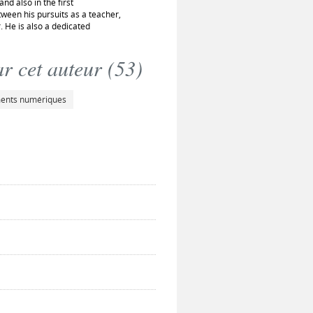
nd also in the first
tween his pursuits as a teacher,
 He is also a dedicated
r cet auteur (
53
)
ments numériques