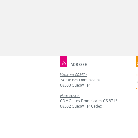
ADRESSE
Venir au CDMC :
c
34 rue des Dominicains
0
68500 Guebwiller
c
Nous écrire :
CDMC - Les Dominicains CS 8713
68502 Guebwiller Cedex