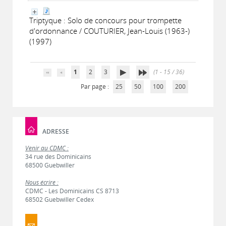
Triptyque : Solo de concours pour trompette
d'ordonnance / COUTURIER, Jean-Louis (1963-)
(1997)
1
2
3
(1 - 15 / 36)
Par page :
25
50
100
200
ADRESSE
Venir au CDMC :
34 rue des Dominicains
68500 Guebwiller
Nous écrire :
CDMC - Les Dominicains CS 8713
68502 Guebwiller Cedex