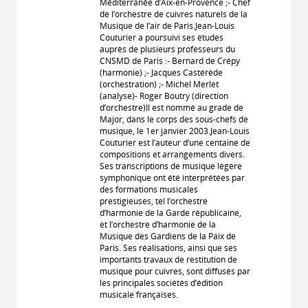
Méditerranée d’Aix-en-Provence ;- Chef
de l’orchestre de cuivres naturels de la
Musique de l’air de Paris.Jean-Louis
Couturier a poursuivi ses études
auprès de plusieurs professeurs du
CNSMD de Paris :- Bernard de Crépy
(harmonie) ;- Jacques Castérède
(orchestration) ;- Michel Merlet
(analyse)- Roger Boutry (direction
d’orchestre)Il est nommé au grade de
Major, dans le corps des sous-chefs de
musique, le 1er janvier 2003.Jean-Louis
Couturier est l’auteur d’une centaine de
compositions et arrangements divers.
Ses transcriptions de musique légère
symphonique ont été interprétées par
des formations musicales
prestigieuses, tel l’orchestre
d’harmonie de la Garde républicaine,
et l’orchestre d’harmonie de la
Musique des Gardiens de la Paix de
Paris. Ses réalisations, ainsi que ses
importants travaux de restitution de
musique pour cuivres, sont diffusés par
les principales sociétés d’édition
musicale françaises.