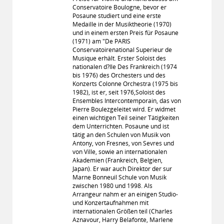
Conservatoire Boulogne, bevor er
Posaune studiert und eine erste
Medaille in der Musiktheorie (1970)
und in einem ersten Preis für Posaune
(1971) am "De PARIS
Conservatoirenational Superieur de
Musique erhält. Erster Soloist des
nationalen d?Ile Des Frankreich (1974
bis 1976) des Orchesters und des
Konzerts Colonne Orchestra (1975 bis
1982), ist er, seit 1976,Soloist des
Ensembles Intercontemporain, das von
Pierre Boulezgeleitet wird. Er widmet
einen wichtigen Teil seiner Tätigkeiten
dem Unterrichten. Posaune und ist
tätig an den Schulen von Musik von
Antony, von Fresnes, von Sevres und
von Ville, sowie an internationalen
Akademien (Frankreich, Belgien,
Japan). Er war auch Direktor der sur
Marne Bonneuil Schule von Musik
zwischen 1980 und 1998. Als
Arrangeur nahm er an einigen Studio-
und Konzertaufnahmen mit
internationalen Größen teil (Charles
Aznavour, Harry Belafonte, Marlene