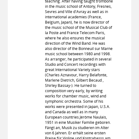
teaching. After having taught trombone
in the music school of Antony, Fresnes,
Sevres and Ville d'Avray as well as in
international academies (France,
Belgium, Japan), he is now director of
the music school of the Musical Club of
la Poste and France Telecom Paris,
where he also ensures the musical
direction of the Wind Band. He was
also director of the Bonneuil sur Marne
music school between 1980 and 1998.
As arranger, he participated in several
Studio and Concert recordings with
great International Variety stars
(Charles Aznavour, Harry Belafonte,
Marlene Dietrich, Gilbert Becaud ,
Shirley Bassay-). He turned to
composition very early, by writing
works for chamber music, wind and
symphonic orchestra. Some of his
works were presented in Japan, U.S.A.
and Canada as well as in many
European countries.Jérôme Naulais,
1951 in eine Musiker Familie geboren.
Fängt an, Musik zu studieren im Alter
von 6 Jahren. Er erhält seine ersten
Preise für Violine und Kontrabasss am