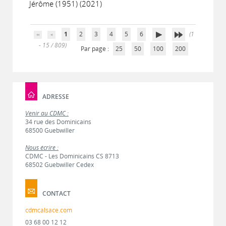
Jérôme (1951) (2021)
1
2
3
4
5
6
(1
- 15 / 809)
Par page :
25
50
100
200
ADRESSE
Venir au CDMC :
34 rue des Dominicains
68500 Guebwiller
Nous écrire :
CDMC - Les Dominicains CS 8713
68502 Guebwiller Cedex
CONTACT
cdmcalsace.com
03 68 00 12 12