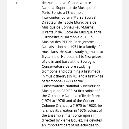
:
de trombone au Conservatoire
National Supérieur de Musique de
Paris. Soliste à l'Ensemble
Intercontemporain (Pierre Boulez).
Directeur de l'Ecole Municipale de
Musique de Bonneuil-sur-Marne.
Directeur de l'Ecole de Musique et de
l'Orchestre d'Harmonie du Club
Musical des PTT de Paris.Jérôme
Naulais is born in 1951 in a family of
musicians. He starts studying music at
6 years old. He obtains his first prizes
of violin and bass at the Boulogne
Conservatoire before studying
trombone and obtaining a first medal
in music theory (1970) and a first Prize
of trombone (1971) at the "
Conservatoire National Superieur de
Musique de PARIS". At first soloist of
the Orchestre National d'Ile de France
(1974 to 1976) and of the Concert
Colonne Orchestra (1975 to 1982), he
is, since its creation in 1976, soloist of
the Ensemble Inter contemporain
directed by Pierre Boulez. He devotes
an important part of his activities to