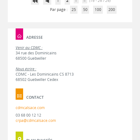
1
2
(16 - 26 / 26)
Par page :
25
50
100
200
ADRESSE
Venir au CDMC :
34 rue des Dominicains
68500 Guebwiller
Nous écrire :
CDMC - Les Dominicains CS 8713
68502 Guebwiller Cedex
CONTACT
cdmcalsace.com
03 68 00 12 12
crpa@cdmcalsace.com