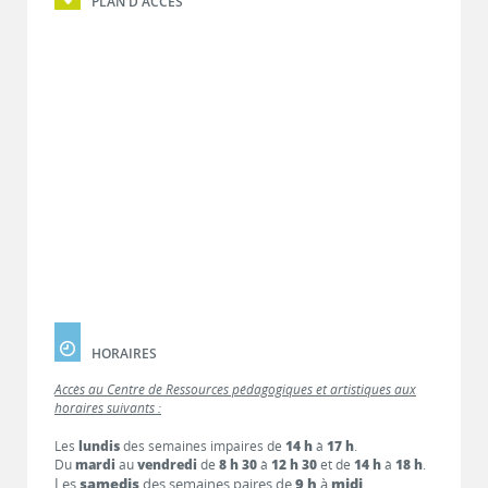
PLAN D'ACCÈS
HORAIRES
Accès au Centre de Ressources pédagogiques et artistiques aux
horaires suivants :
Les
lundis
des semaines impaires de
14 h
à
17 h
.
Du
mardi
au
vendredi
de
8 h 30
à
12 h 30
et de
14 h
à
18 h
.
Les
samedis
des semaines paires de
9 h
à
midi
.