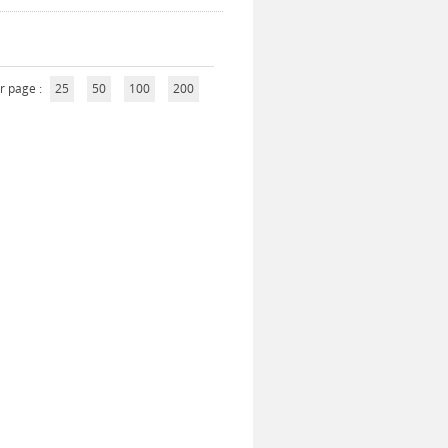
r page :
25
50
100
200