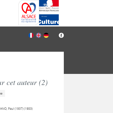
r cet auteur (
2
)
he
FANO, Paul (1937) (1983)