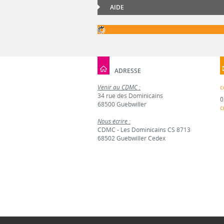
AIDE
ADRESSE
Venir au CDMC :
c
34 rue des Dominicains
0
68500 Guebwiller
c
Nous écrire :
CDMC - Les Dominicains CS 8713
68502 Guebwiller Cedex