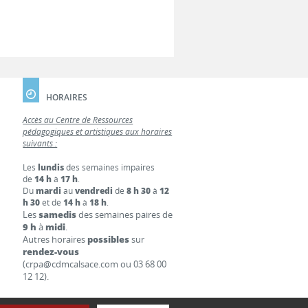
HORAIRES
Accès au Centre de Ressources
pédagogiques et artistiques aux horaires
suivants :
Les
lundis
des semaines impaires
de
14 h
à
17 h
.
Du
mardi
au
vendredi
de
8 h 30
à
12
h 30
et de
14 h
à
18 h
.
Les
samedis
des semaines paires de
9 h
à
midi
.
Autres horaires
possibles
sur
rendez-vous
(crpa@cdmcalsace.com ou 03 68 00
12 12).