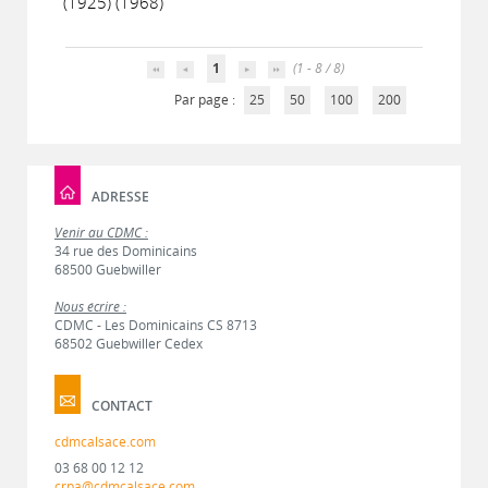
(1925) (1968)
1
(1 - 8 / 8)
Par page :
25
50
100
200
ADRESSE
Venir au CDMC :
34 rue des Dominicains
68500 Guebwiller
Nous écrire :
CDMC - Les Dominicains CS 8713
68502 Guebwiller Cedex
CONTACT
cdmcalsace.com
03 68 00 12 12
crpa@cdmcalsace.com