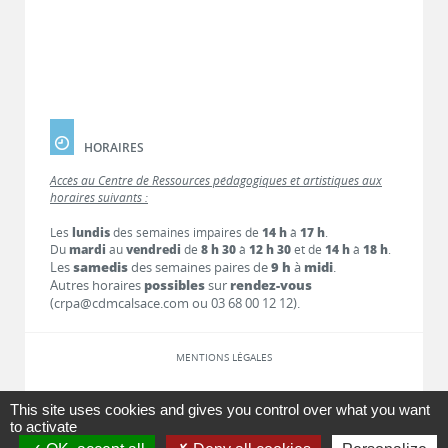
HORAIRES
Accès au Centre de Ressources pédagogiques et artistiques aux
horaires suivants :
Les
lundis
des semaines impaires de
14 h
à
17 h
.
Du
mardi
au
vendredi
de
8 h 30
à
12 h 30
et de
14 h
à
18 h
.
Les
samedis
des semaines paires de
9 h
à
midi
.
Autres horaires
possibles
sur
rendez-vous
(crpa@cdmcalsace.com ou 03 68 00 12 12).
MENTIONS LÉGALES
LIENS
This site uses cookies and gives you control over what you want
to activate