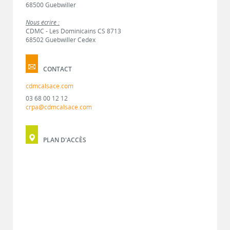
68500 Guebwiller
Nous écrire :
CDMC - Les Dominicains CS 8713
68502 Guebwiller Cedex
CONTACT
cdmcalsace.com
03 68 00 12 12
crpa@cdmcalsace.com
PLAN D'ACCÈS