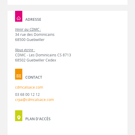
ADRESSE
Venir au CDMC :
34 rue des Dominicains
68500 Guebwiller
Nous écrire :
CDMC - Les Dominicains CS 8713
68502 Guebwiller Cedex
CONTACT
cdmcalsace.com
03 68 00 12 12
crpa@cdmcalsace.com
PLAN D'ACCÈS