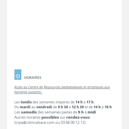
HORAIRES
Accès au Centre de Ressources pédagogiques et artistiques aux
horaires suivants :
Les
lundis
des semaines impaires de
14 h
à
17 h
.
Du
mardi
au
vendredi
de
8 h 30
à
12 h 30
et de
14 h
à
18 h
.
Les
samedis
des semaines paires de
9 h
à
midi
.
Autres horaires
possibles
sur
rendez-vous
(crpa@cdmcalsace.com ou 03 68 00 12 12).