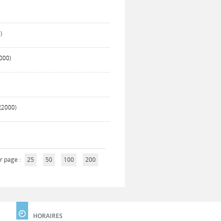
)
000)
(2000)
r page :
25
50
100
200
HORAIRES