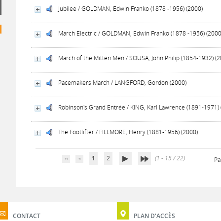
Jubilee / GOLDMAN, Edwin Franko (1878 -1956) (2000)
March Electric / GOLDMAN, Edwin Franko (1878 -1956) (2000
March of the Mitten Men / SOUSA, John Philip (1854-1932) (2
Pacemakers March / LANGFORD, Gordon (2000)
Robinson's Grand Entrée / KING, Karl Lawrence (1891-1971) 
The Footlifter / FILLMORE, Henry (1881-1956) (2000)
1
2
(1 - 15 / 22)
Pa
CONTACT
PLAN D'ACCÈS