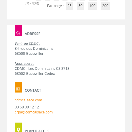
- 15 / 325)
Par page :
25
50
100
200
ADRESSE
Venir au CDMC :
34 rue des Dominicains
68500 Guebwiller
Nous écrire :
CDMC - Les Dominicains CS 8713
68502 Guebwiller Cedex
CONTACT
cdmcalsace.com
03 68 00 12 12
crpa@cdmcalsace.com
PLAN D'ACCÈS