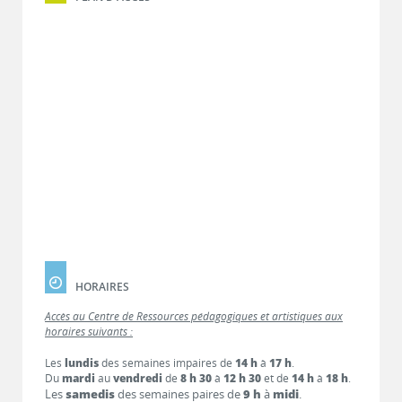
HORAIRES
Accès au Centre de Ressources pédagogiques et artistiques aux
horaires suivants :
Les
lundis
des semaines impaires de
14 h
à
17 h
.
Du
mardi
au
vendredi
de
8 h 30
à
12 h 30
et de
14 h
à
18 h
.
Les
samedis
des semaines paires de
9 h
à
midi
.